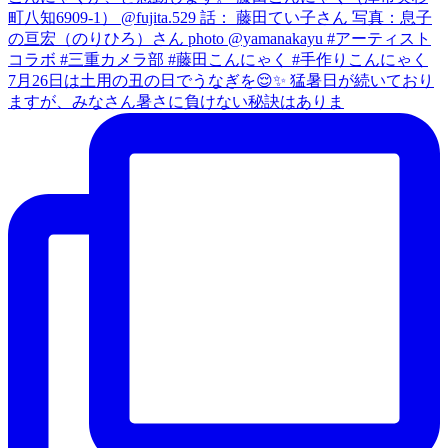
7月26日は土用の丑の日でうなぎを😌✨ 猛暑日が続いており
ますが、みなさん暑さに負けない秘訣はありま