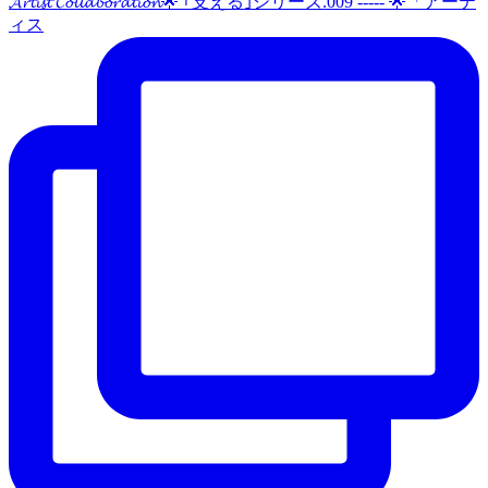
𝓐𝓻𝓽𝓲𝓼𝓽 𝓒𝓸𝓵𝓵𝓪𝓫𝓸𝓻𝓪𝓽𝓲𝓸𝓷🌟 ｢支える｣シリーズ.009 ----- 🌟「アーテ
ィス