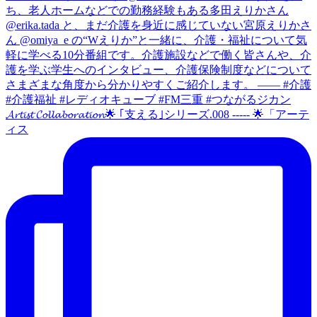
𝓐𝓻𝓽𝓲𝓼𝓽 𝓒𝓸𝓵𝓵𝓪𝓫𝓸𝓻𝓪𝓽𝓲𝓸𝓷🌟 ｢支える｣シリーズ.008 ----- 🌟「アーテ
ィス