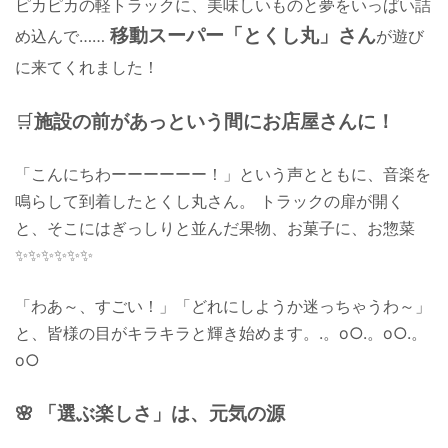
ピカピカの軽トラックに、美味しいものと夢をいっぱい詰
移動スーパー「とくし丸」さん
め込んで……
が遊び
に来てくれました！
🛒
施設の前があっという間にお店屋さんに！
「こんにちわーーーーーー！」という声とともに、音楽を
鳴らして到着したとくし丸さん。 トラックの扉が開く
と、そこにはぎっしりと並んだ果物、お菓子に、お惣菜
✨✨✨✨✨✨
「わあ～、すごい！」「どれにしようか迷っちゃうわ～」
と、皆様の目がキラキラと輝き始めます。.。o○.。o○.。
o○
🌸 「選ぶ楽しさ」は、元気の源