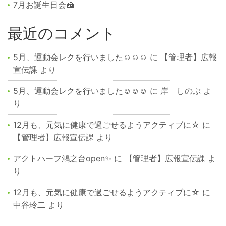
7月お誕生日会🍰
最近のコメント
5月、運動会レクを行いました☺☺☺
に
【管理者】広報
宣伝課
より
5月、運動会レクを行いました☺☺☺
に
岸 しのぶ
よ
り
12月も、元気に健康で過ごせるようアクティブに☆
に
【管理者】広報宣伝課
より
アクトハーフ鴻之台open✨
に
【管理者】広報宣伝課
よ
り
12月も、元気に健康で過ごせるようアクティブに☆
に
中谷玲二
より