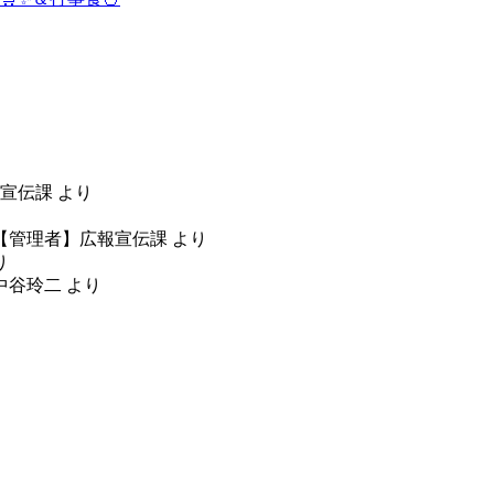
宣伝課
より
り
【管理者】広報宣伝課
より
り
中谷玲二
より