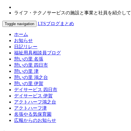
ライフ・テクノサービスの施設と事業と社員を紹介して
LTSブログまとめ
Toggle navigation
ホーム
お知らせ
日記リレー
福祉用具相談員ブログ
憩いの里 名張
憩いの里 四日市
憩いの里 津
憩いの里 鴻之台
憩いの里 伊賀
デイサービス 四日市
デイサービス 伊賀
アクトハーフ鴻之台
アクトハーフ津
名張やる気保育園
広報からのお知らせ