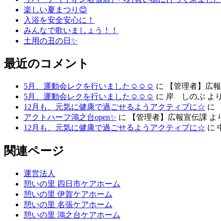
楽しい夏まつり😊
入浴を安全安心に！
みんなで歌いましょう！！
土用の丑の日✨
最近のコメント
5月、運動会レクを行いました☺☺☺
に
【管理者】広報
5月、運動会レクを行いました☺☺☺
に
岸 しのぶ
よ
12月も、元気に健康で過ごせるようアクティブに☆
に
アクトハーフ鴻之台open✨
に
【管理者】広報宣伝課
よ
12月も、元気に健康で過ごせるようアクティブに☆
に
関連ページ
運営法人
憩いの里 四日市ケアホーム
憩いの里 伊賀ケアホーム
憩いの里 名張ケアホーム
憩いの里 鴻之台ケアホーム