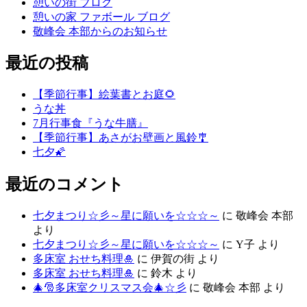
憩いの街 ブログ
憩いの家 ファボール ブログ
敬峰会 本部からのお知らせ
最近の投稿
【季節行事】絵葉書とお庭🌻
うな丼
7月行事食『うな牛膳』
【季節行事】あさがお壁画と風鈴🎐
七夕🌠
最近のコメント
七夕まつり☆彡～星に願いを☆☆☆～
に
敬峰会 本部
より
七夕まつり☆彡～星に願いを☆☆☆～
に
Y子
より
多床室 おせち料理🎍
に
伊賀の街
より
多床室 おせち料理🎍
に
鈴木
より
🎄🎅多床室クリスマス会🎄☆彡
に
敬峰会 本部
より