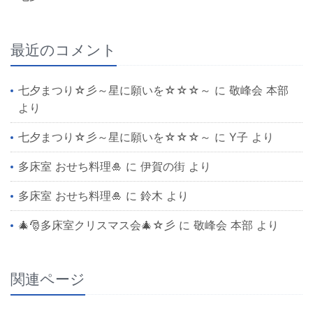
最近のコメント
七夕まつり☆彡～星に願いを☆☆☆～
に
敬峰会 本部
より
七夕まつり☆彡～星に願いを☆☆☆～
に
Y子
より
多床室 おせち料理🎍
に
伊賀の街
より
多床室 おせち料理🎍
に
鈴木
より
🎄🎅多床室クリスマス会🎄☆彡
に
敬峰会 本部
より
関連ページ