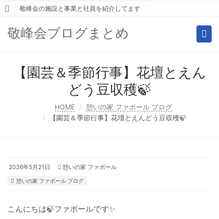
敬峰会の施設と事業と社員を紹介してます
敬峰会ブログまとめ
Togg
navi
【園芸＆季節行事】花壇とえん
どう豆収穫🍃
HOME
憩いの家 ファボール ブログ
【園芸＆季節行事】花壇とえんどう豆収穫🍃
2026年5月21日
憩いの家 ファボール
憩いの家 ファボール ブログ
こんにちは🍃ファボールです✨