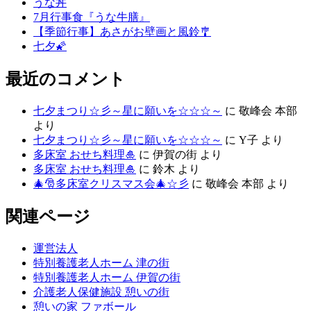
うな丼
7月行事食『うな牛膳』
【季節行事】あさがお壁画と風鈴🎐
七夕🌠
最近のコメント
七夕まつり☆彡～星に願いを☆☆☆～
に
敬峰会 本部
より
七夕まつり☆彡～星に願いを☆☆☆～
に
Y子
より
多床室 おせち料理🎍
に
伊賀の街
より
多床室 おせち料理🎍
に
鈴木
より
🎄🎅多床室クリスマス会🎄☆彡
に
敬峰会 本部
より
関連ページ
運営法人
特別養護老人ホーム 津の街
特別養護老人ホーム 伊賀の街
介護老人保健施設 憩いの街
憩いの家 ファボール