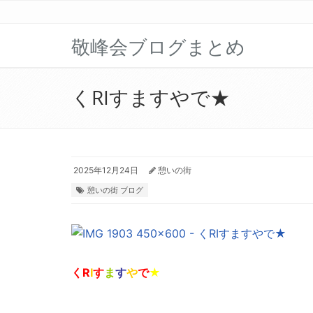
敬峰会ブログまとめ
くRIすますやで★
2025年12月24日
憩いの街
憩いの街 ブログ
く
R
I
す
ま
す
や
で
★