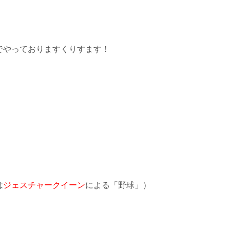
でやっておりますくりすます！
は
ジェスチャークイーン
による「野球」）