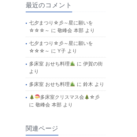
最近のコメント
七夕まつり☆彡～星に願いを
☆☆☆～
に
敬峰会 本部
より
七夕まつり☆彡～星に願いを
☆☆☆～
に
Y子
より
多床室 おせち料理
に
伊賀の街
より
多床室 おせち料理
に
鈴木
より
多床室クリスマス会
☆彡
に
敬峰会 本部
より
関連ページ