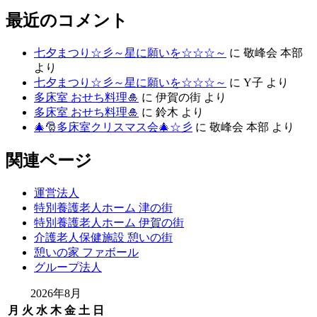
最近のコメント
七夕まつり☆彡～星に願いを☆☆☆～
に
敬峰会 本部
より
七夕まつり☆彡～星に願いを☆☆☆～
に
Y子
より
多床室 おせち料理🎍
に
伊賀の街
より
多床室 おせち料理🎍
に
鈴木
より
🎄🎅多床室クリスマス会🎄☆彡
に
敬峰会 本部
より
関連ページ
運営法人
特別養護老人ホーム 津の街
特別養護老人ホーム 伊賀の街
介護老人保健施設 憩いの街
憩いの家 ファボール
グループ法人
2026年8月
月
火
水
木
金
土
日