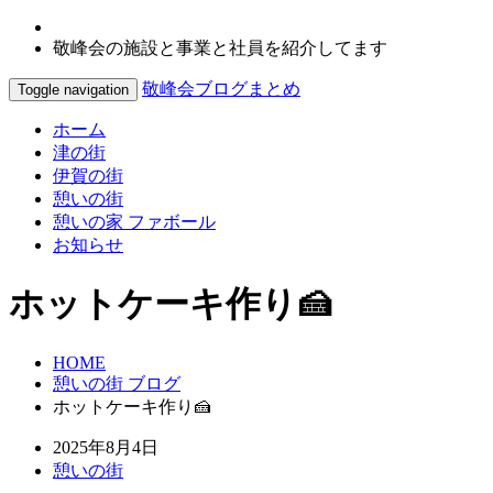
敬峰会の施設と事業と社員を紹介してます
敬峰会ブログまとめ
Toggle navigation
ホーム
津の街
伊賀の街
憩いの街
憩いの家 ファボール
お知らせ
ホットケーキ作り🍰
HOME
憩いの街 ブログ
ホットケーキ作り🍰
2025年8月4日
憩いの街