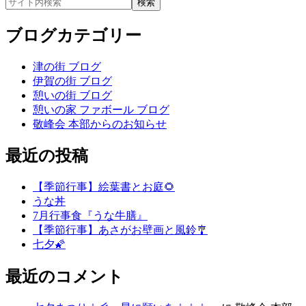
ブログカテゴリー
津の街 ブログ
伊賀の街 ブログ
憩いの街 ブログ
憩いの家 ファボール ブログ
敬峰会 本部からのお知らせ
最近の投稿
【季節行事】絵葉書とお庭🌻
うな丼
7月行事食『うな牛膳』
【季節行事】あさがお壁画と風鈴🎐
七夕🌠
最近のコメント