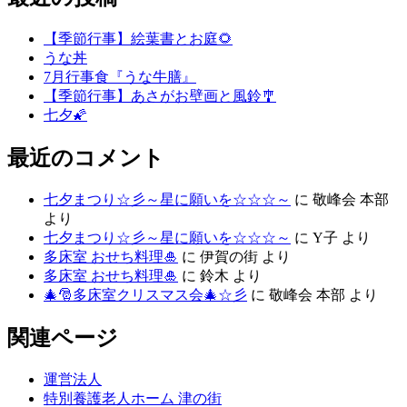
【季節行事】絵葉書とお庭🌻
うな丼
7月行事食『うな牛膳』
【季節行事】あさがお壁画と風鈴🎐
七夕🌠
最近のコメント
七夕まつり☆彡～星に願いを☆☆☆～
に
敬峰会 本部
より
七夕まつり☆彡～星に願いを☆☆☆～
に
Y子
より
多床室 おせち料理🎍
に
伊賀の街
より
多床室 おせち料理🎍
に
鈴木
より
🎄🎅多床室クリスマス会🎄☆彡
に
敬峰会 本部
より
関連ページ
運営法人
特別養護老人ホーム 津の街