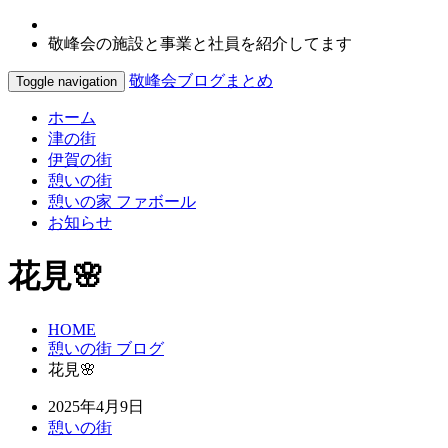
敬峰会の施設と事業と社員を紹介してます
敬峰会ブログまとめ
Toggle navigation
ホーム
津の街
伊賀の街
憩いの街
憩いの家 ファボール
お知らせ
花見🌸
HOME
憩いの街 ブログ
花見🌸
2025年4月9日
憩いの街