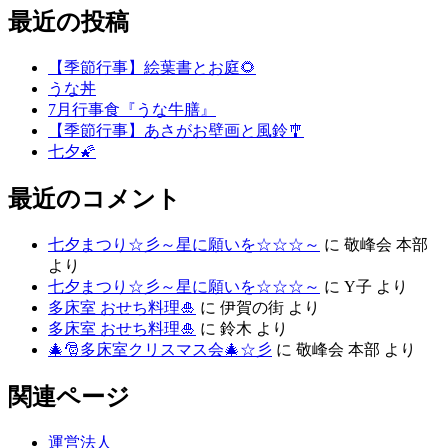
最近の投稿
【季節行事】絵葉書とお庭🌻
うな丼
7月行事食『うな牛膳』
【季節行事】あさがお壁画と風鈴🎐
七夕🌠
最近のコメント
七夕まつり☆彡～星に願いを☆☆☆～
に
敬峰会 本部
より
七夕まつり☆彡～星に願いを☆☆☆～
に
Y子
より
多床室 おせち料理🎍
に
伊賀の街
より
多床室 おせち料理🎍
に
鈴木
より
🎄🎅多床室クリスマス会🎄☆彡
に
敬峰会 本部
より
関連ページ
運営法人