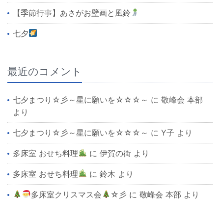
【季節行事】あさがお壁画と風鈴
七夕
最近のコメント
七夕まつり☆彡～星に願いを☆☆☆～
に
敬峰会 本部
より
七夕まつり☆彡～星に願いを☆☆☆～
に
Y子
より
多床室 おせち料理
に
伊賀の街
より
多床室 おせち料理
に
鈴木
より
多床室クリスマス会
☆彡
に
敬峰会 本部
より