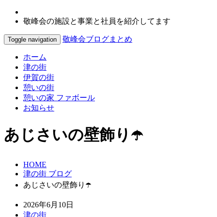
敬峰会の施設と事業と社員を紹介してます
敬峰会ブログまとめ
Toggle navigation
ホーム
津の街
伊賀の街
憩いの街
憩いの家 ファボール
お知らせ
あじさいの壁飾り☂️
HOME
津の街 ブログ
あじさいの壁飾り☂️
2026年6月10日
津の街