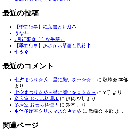
最近の投稿
【季節行事】絵葉書とお庭🌻
うな丼
7月行事食『うな牛膳』
【季節行事】あさがお壁画と風鈴🎐
七夕🌠
最近のコメント
七夕まつり☆彡～星に願いを☆☆☆～
に
敬峰会 本部
より
七夕まつり☆彡～星に願いを☆☆☆～
に
Y子
より
多床室 おせち料理🎍
に
伊賀の街
より
多床室 おせち料理🎍
に
鈴木
より
🎄🎅多床室クリスマス会🎄☆彡
に
敬峰会 本部
より
関連ページ