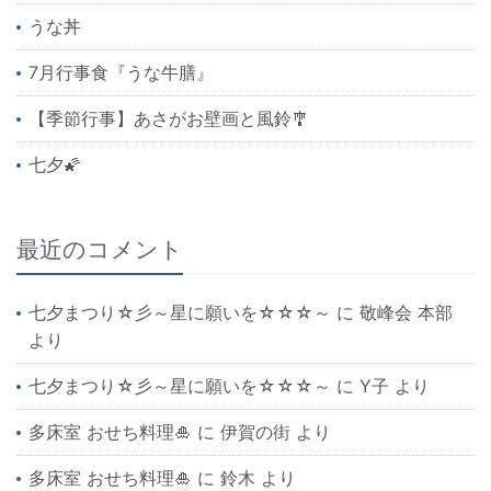
うな丼
7月行事食『うな牛膳』
【季節行事】あさがお壁画と風鈴🎐
七夕🌠
最近のコメント
七夕まつり☆彡～星に願いを☆☆☆～
に
敬峰会 本部
より
七夕まつり☆彡～星に願いを☆☆☆～
に
Y子
より
多床室 おせち料理🎍
に
伊賀の街
より
多床室 おせち料理🎍
に
鈴木
より