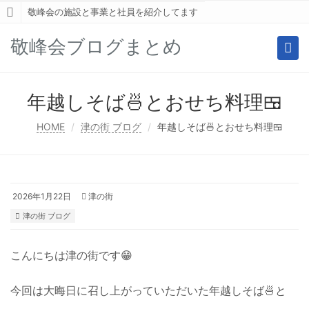
敬峰会の施設と事業と社員を紹介してます
敬峰会ブログまとめ
Togg
navi
年越しそば🍜とおせち料理🍱
HOME
津の街 ブログ
年越しそば🍜とおせち料理🍱
2026年1月22日
津の街
津の街 ブログ
こんにちは津の街です😁
今回は大晦日に召し上がっていただいた年越しそば🍜と