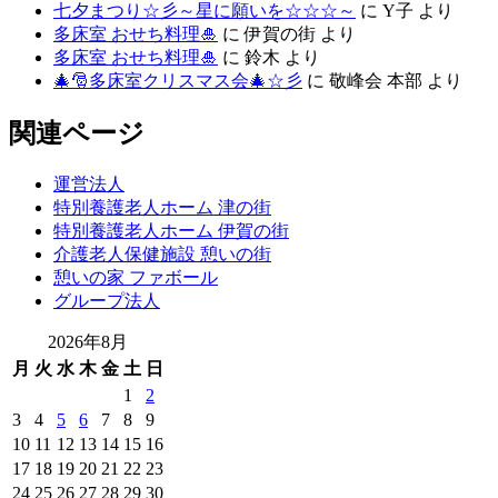
七夕まつり☆彡～星に願いを☆☆☆～
に
Y子
より
多床室 おせち料理🎍
に
伊賀の街
より
多床室 おせち料理🎍
に
鈴木
より
🎄🎅多床室クリスマス会🎄☆彡
に
敬峰会 本部
より
関連ページ
運営法人
特別養護老人ホーム 津の街
特別養護老人ホーム 伊賀の街
介護老人保健施設 憩いの街
憩いの家 ファボール
グループ法人
2026年8月
月
火
水
木
金
土
日
1
2
3
4
5
6
7
8
9
10
11
12
13
14
15
16
17
18
19
20
21
22
23
24
25
26
27
28
29
30