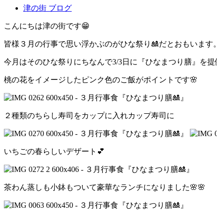
津の街 ブログ
こんにちは津の街です😁
皆様３月の行事で思い浮かぶのがひな祭り🎎だとおもいます
今月はそのひな祭りにちなんで3/3日に『ひなまつり膳』を
桃の花をイメージしたピンク色のご飯がポイントです🌸
２種類のちらし寿司をカップに入れカップ寿司に
いちごの春らしいデザート💕
茶わん蒸しも小鉢もついて豪華なランチになりました🌸🌸