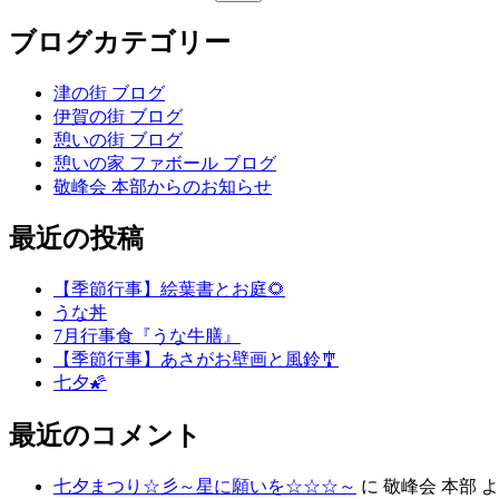
ブログカテゴリー
津の街 ブログ
伊賀の街 ブログ
憩いの街 ブログ
憩いの家 ファボール ブログ
敬峰会 本部からのお知らせ
最近の投稿
【季節行事】絵葉書とお庭🌻
うな丼
7月行事食『うな牛膳』
【季節行事】あさがお壁画と風鈴🎐
七夕🌠
最近のコメント
七夕まつり☆彡～星に願いを☆☆☆～
に
敬峰会 本部
よ