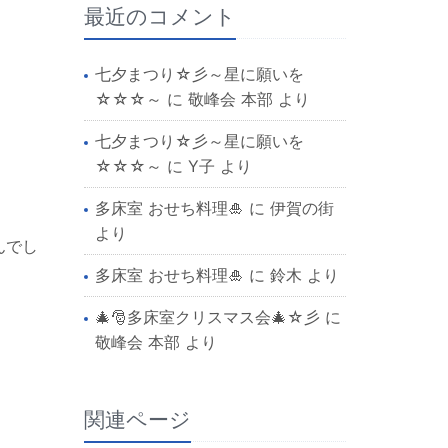
最近のコメント
七夕まつり☆彡～星に願いを
☆☆☆～
に
敬峰会 本部
より
七夕まつり☆彡～星に願いを
☆☆☆～
に
Y子
より
多床室 おせち料理🎍
に
伊賀の街
より
んでし
多床室 おせち料理🎍
に
鈴木
より
🎄🎅多床室クリスマス会🎄☆彡
に
敬峰会 本部
より
関連ページ