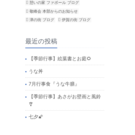
憩いの家 ファボール ブログ
敬峰会 本部からのお知らせ
津の街 ブログ
伊賀の街 ブログ
最近の投稿
【季節行事】絵葉書とお庭🌻
うな丼
7月行事食『うな牛膳』
【季節行事】あさがお壁画と風鈴
🎐
七夕🌠