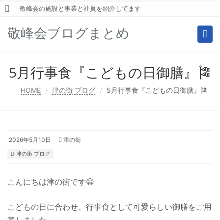
敬峰会の施設と事業と社員を紹介してます
敬峰会ブログまとめ
Togg
navi
5月行事食『こどもの日御膳』🎏
HOME
津の街 ブログ
5月行事食『こどもの日御膳』🎏
2026年5月10日
津の街
津の街 ブログ
こんにちは津の街です😀
こどもの日に合わせ、行事食として可愛らしい御膳をご用