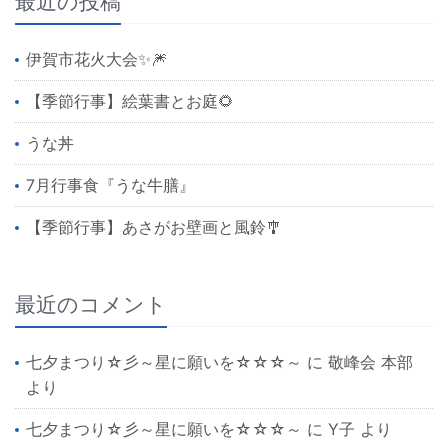
最近の投稿
伊賀市花火大会✨🎆
【季節行事】絵葉書とお庭🌻
うな丼
7月行事食『うな牛膳』
【季節行事】あさがお壁画と風鈴🎐
最近のコメント
七夕まつり☆彡～星に願いを☆☆☆～
に
敬峰会 本部
より
七夕まつり☆彡～星に願いを☆☆☆～
に
Y子
より