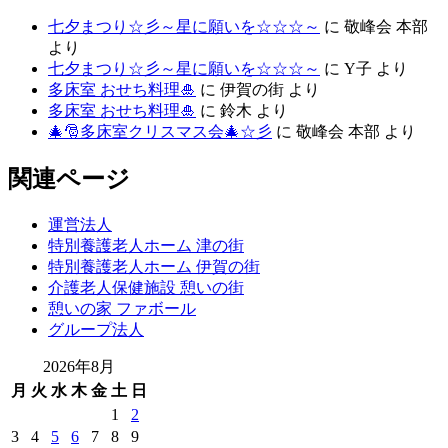
七夕まつり☆彡～星に願いを☆☆☆～
に
敬峰会 本部
より
七夕まつり☆彡～星に願いを☆☆☆～
に
Y子
より
多床室 おせち料理🎍
に
伊賀の街
より
多床室 おせち料理🎍
に
鈴木
より
🎄🎅多床室クリスマス会🎄☆彡
に
敬峰会 本部
より
関連ページ
運営法人
特別養護老人ホーム 津の街
特別養護老人ホーム 伊賀の街
介護老人保健施設 憩いの街
憩いの家 ファボール
グループ法人
2026年8月
月
火
水
木
金
土
日
1
2
3
4
5
6
7
8
9