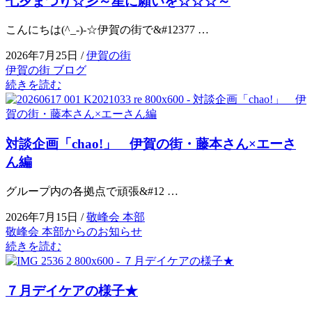
七夕まつり☆彡～星に願いを☆☆☆～
こんにちは(^_-)-☆伊賀の街で&#12377 …
2026年7月25日 /
伊賀の街
伊賀の街 ブログ
続きを読む
対談企画「chao!」 伊賀の街・藤本さん×エーさ
ん編
グループ内の各拠点で頑張&#12 …
2026年7月15日 /
敬峰会 本部
敬峰会 本部からのお知らせ
続きを読む
７月デイケアの様子★