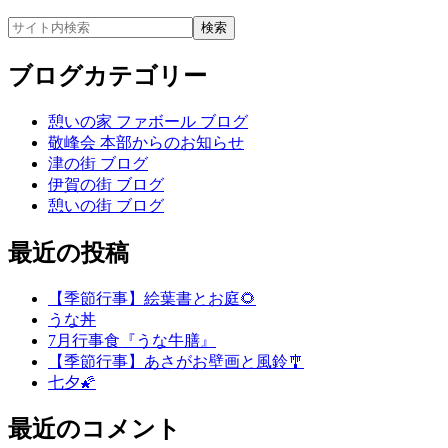
ブログカテゴリー
憩いの家 ファボール ブログ
敬峰会 本部からのお知らせ
津の街 ブログ
伊賀の街 ブログ
憩いの街 ブログ
最近の投稿
【季節行事】絵葉書とお庭🌻
うな丼
7月行事食『うな牛膳』
【季節行事】あさがお壁画と風鈴🎐
七夕🌠
最近のコメント