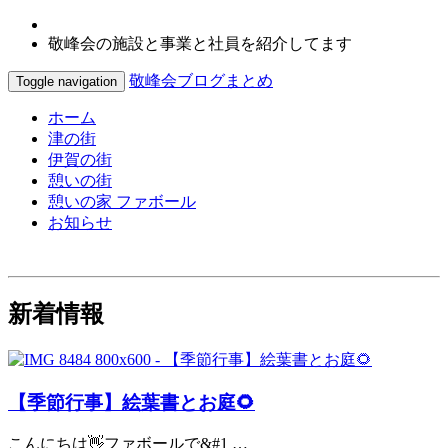
敬峰会の施設と事業と社員を紹介してます
敬峰会ブログまとめ
Toggle navigation
ホーム
津の街
伊賀の街
憩いの街
憩いの家 ファボール
お知らせ
新着情報
【季節行事】絵葉書とお庭🌻
こんにちは👋ファボールで&#1 …