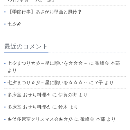
【季節行事】あさがお壁画と風鈴🎐
七夕🌠
最近のコメント
七夕まつり☆彡～星に願いを☆☆☆～
に
敬峰会 本部
より
七夕まつり☆彡～星に願いを☆☆☆～
に
Y子
より
多床室 おせち料理🎍
に
伊賀の街
より
多床室 おせち料理🎍
に
鈴木
より
🎄🎅多床室クリスマス会🎄☆彡
に
敬峰会 本部
より