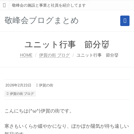
敬峰会の施設と事業と社員を紹介してます
敬峰会ブログまとめ
Togg
navi
ユニット行事 節分👹
HOME
伊賀の街 ブログ
ユニット行事 節分👹
2026年2月23日
伊賀の街
伊賀の街 ブログ
こんにちは(^ω^)伊賀の街です。
寒さもいくらか緩やかになり、ぽかぽか陽気が待ち遠しい