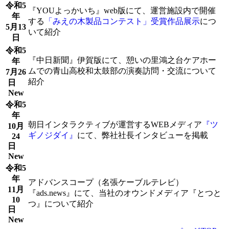
令和5
『YOUよっかいち』web版にて、運営施設内で開催
年
する
「みえの木製品コンテスト」受賞作品展示
につ
5月13
いて紹介
日
令和5
『中日新聞』伊賀版にて、憩いの里鴻之台ケアホー
年
ムでの青山高校和太鼓部の演奏訪問・交流について
7月26
紹介
日
New
令和5
年
朝日インタラクティブが運営するWEBメディア
『ツ
10月
ギノジダイ』
にて、弊社社長インタビューを掲載
24
日
New
令和5
年
アドバンスコープ（名張ケーブルテレビ）
11月
『ads.news』にて、当社のオウンドメディア『とつと
10
つ』について紹介
日
New