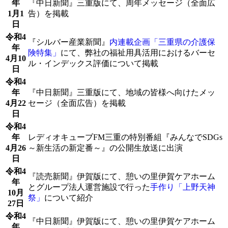
年
『中日新聞』三重版にて、周年メッセージ（全面広
1月1
告）を掲載
日
令和4
『シルバー産業新聞』
内連載企画「三重県の介護保
年
険特集」
にて、弊社の福祉用具活用におけるバーセ
4月10
ル・インデックス評価について掲載
日
令和4
年
『中日新聞』三重版にて、地域の皆様へ向けたメッ
4月22
セージ（全面広告）を掲載
日
令和4
年
レディオキューブFM三重の特別番組『みんなでSDGs
4月26
～新生活の新定番～』の公開生放送に出演
日
令和4
『読売新聞』伊賀版にて、憩いの里伊賀ケアホーム
年
とグループ法人運営施設で行った
手作り「上野天神
10月
祭」
について紹介
27日
令和4
『中日新聞』伊賀版にて、憩いの里伊賀ケアホーム
年