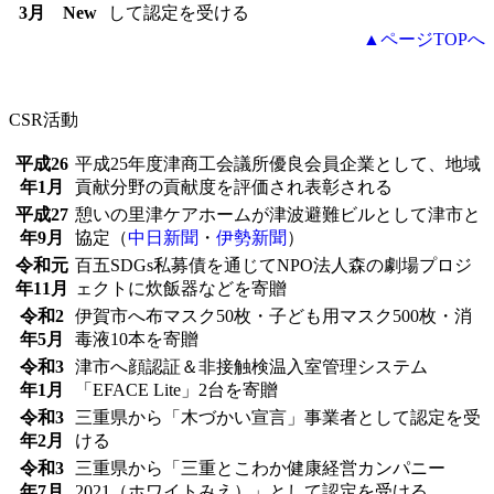
3月
New
して認定を受ける
▲ページTOPへ
CSR活動
平成26
平成25年度津商工会議所優良会員企業として、地域
年1月
貢献分野の貢献度を評価され表彰される
平成27
憩いの里津ケアホームが津波避難ビルとして津市と
年9月
協定（
中日新聞
・
伊勢新聞
）
令和元
百五SDGs私募債を通じてNPO法人森の劇場プロジ
年11月
ェクトに炊飯器などを寄贈
令和2
伊賀市へ布マスク50枚・子ども用マスク500枚・消
年5月
毒液10本を寄贈
令和3
津市へ顔認証＆非接触検温入室管理システム
年1月
「EFACE Lite」2台を寄贈
令和3
三重県から「木づかい宣言」事業者として認定を受
年2月
ける
令和3
三重県から「三重とこわか健康経営カンパニー
年7月
2021（ホワイトみえ）」として認定を受ける