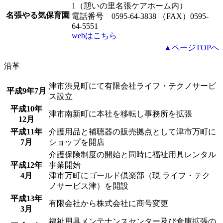
1（憩いの里名張ケアホーム内）
名張やる気保育園
電話番号 0595-64-3838 （FAX）0595-
64-5551
webはこちら
▲ページTOPへ
沿革
津市渋見町にて有限会社ライフ・テクノサービ
平成9年7月
ス設立
平成10年
津市南新町に本社を移転し事務所を拡張
12月
平成11年
介護用品と補聴器の販売拠点として津市万町に
7月
ショップを開店
介護保険制度の開始と同時に福祉用具レンタル
平成12年
事業開始
4月
津市万町にゴールド倶楽部（現 ライフ・テク
ノサービス津）を開設
平成13年
有限会社から株式会社に商号変更
3月
福祉用具メンテナンスセンター及び倉庫拡張の