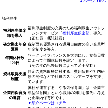
▲ページTOPへ
福利厚生
福利厚生制度の充実のため福利厚生アウトソ
福利厚生倶楽
ーシングサービス「
福利厚生倶楽部
」導入。
部を導入
（正社員・嘱託社員）
確定拠出年金
税制面も優遇される運用自由度の高い企業型
運用
年金制度を導入。
ワークライフバランスを大切にし、祝祭日数
年間休日数
によって年間休日数を設定します。
120日
（その年の祝祭日数によって若干変動）
特定の資格取得に対する、費用負担や社内研
資格取得支援
修の開催などで社員のスキルアップを支援し
制度
ています。
弊社が運営する「やる気保育園」は『企業主
企業内保育所
導型保育園』という職員の利用を優先に考え
の運営
た企業内保育所です。
▼紹介ページはコチラ