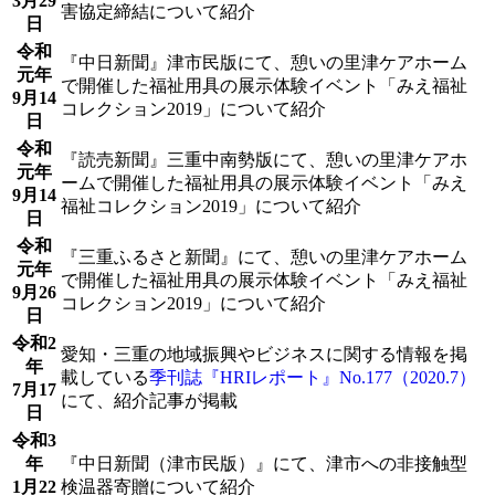
3月29
害協定締結について紹介
日
令和
『中日新聞』津市民版にて、憩いの里津ケアホーム
元年
で開催した福祉用具の展示体験イベント「みえ福祉
9月14
コレクション2019」について紹介
日
令和
『読売新聞』三重中南勢版にて、憩いの里津ケアホ
元年
ームで開催した福祉用具の展示体験イベント「みえ
9月14
福祉コレクション2019」について紹介
日
令和
『三重ふるさと新聞』にて、憩いの里津ケアホーム
元年
で開催した福祉用具の展示体験イベント「みえ福祉
9月26
コレクション2019」について紹介
日
令和2
愛知・三重の地域振興やビジネスに関する情報を掲
年
載している
季刊誌『HRIレポート』No.177（2020.7）
7月17
にて、紹介記事が掲載
日
令和3
年
『中日新聞（津市民版）』にて、津市への非接触型
1月22
検温器寄贈について紹介