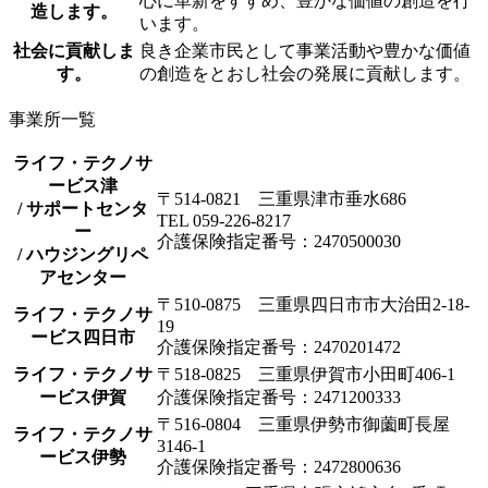
心に革新をすすめ、豊かな価値の創造を行
造します。
います。
社会に貢献しま
良き企業市民として事業活動や豊かな価値
す。
の創造をとおし社会の発展に貢献します。
事業所一覧
ライフ・テクノサ
ービス津
〒514-0821 三重県津市垂水686
/ サポートセンタ
TEL 059-226-8217
ー
介護保険指定番号：2470500030
/ ハウジングリペ
アセンター
〒510-0875 三重県四日市市大治田2-18-
ライフ・テクノサ
19
ービス四日市
介護保険指定番号：2470201472
ライフ・テクノサ
〒518-0825 三重県伊賀市小田町406-1
ービス伊賀
介護保険指定番号：2471200333
〒516-0804 三重県伊勢市御薗町長屋
ライフ・テクノサ
3146-1
ービス伊勢
介護保険指定番号：2472800636