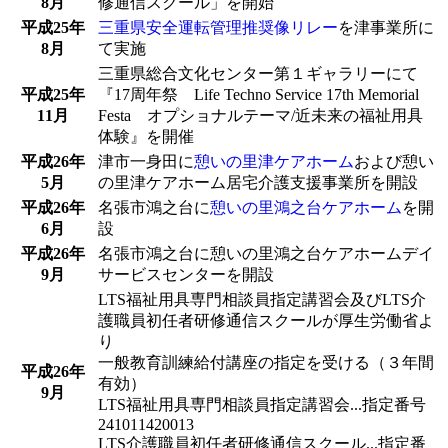
8月
修通信スクール」を開始
平成25年
三重県安全運転管理推奨像リレー
を津事業所に
8月
て実施
三重県総合文化センター第１ギャラリーにて
平成25年
『17周年祭 Life Techno Service 17th Memorial
11月
Festa オプショナルテーマ/近未来の福祉用具
体験』を開催
平成26年
津市一身田に
憩いの里津ケアホーム
および憩い
5月
の里津ケアホーム居宅介護支援事業所を開設
平成26年
名張市鴻之台に
憩いの里鴻之台ケアホーム
を開
6月
設
平成26年
名張市鴻之台に憩いの里鴻之台ケアホームデイ
9月
サービスセンターを開設
LTS福祉用具専門相談員指定講習会及びLTS介
護職員初任者研修通信スクールが厚生労働省よ
り
一般教育訓練給付講座の指定を受ける（３年間
平成26年
有効）
9月
LTS福祉用具専門相談員指定講習会...指定番号
241011420013
LTS介護職員初任者研修通信スクール...指定番