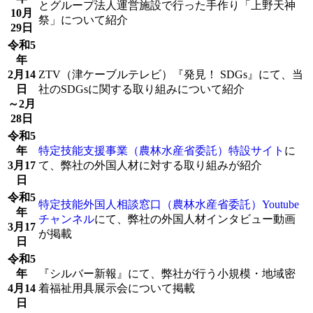
とグループ法人運営施設で行った手作り「上野天神
10月
祭」について紹介
29日
令和5
年
2月14
ZTV（津ケーブルテレビ）『発見！ SDGs』にて、当
日
社のSDGsに関する取り組みについて紹介
～2月
28日
令和5
年
特定技能支援事業（農林水産省委託）特設サイト
に
3月17
て、弊社の外国人材に対する取り組みが紹介
日
令和5
特定技能外国人相談窓口（農林水産省委託）Youtube
年
チャンネル
にて、弊社の外国人材インタビュー動画
3月17
が掲載
日
令和5
年
『シルバー新報』にて、弊社が行う小規模・地域密
4月14
着福祉用具展示会について掲載
日