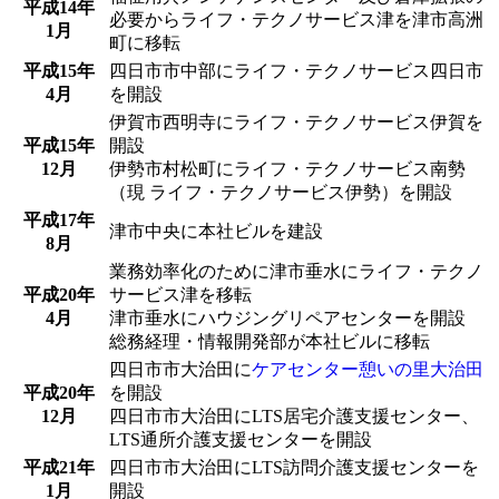
平成14年
必要からライフ・テクノサービス津を津市高洲
1月
町に移転
平成15年
四日市市中部にライフ・テクノサービス四日市
4月
を開設
伊賀市西明寺にライフ・テクノサービス伊賀を
平成15年
開設
12月
伊勢市村松町にライフ・テクノサービス南勢
（現 ライフ・テクノサービス伊勢）を開設
平成17年
津市中央に本社ビルを建設
8月
業務効率化のために津市垂水にライフ・テクノ
平成20年
サービス津を移転
4月
津市垂水にハウジングリペアセンターを開設
総務経理・情報開発部が本社ビルに移転
四日市市大治田に
ケアセンター憩いの里大治田
平成20年
を開設
12月
四日市市大治田にLTS居宅介護支援センター、
LTS通所介護支援センターを開設
平成21年
四日市市大治田にLTS訪問介護支援センターを
1月
開設