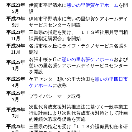
平成23年
伊賀市平野清水に
憩いの里伊賀ケアホーム
を開
5月
設
平成23年
伊賀市平野清水に憩いの里伊賀ケアホームデイ
9月
サービスセンターを開設
平成23年
三重県の指定を受け、「ＬＴＳ福祉用具専門相
11月
談員指定講習会」を開始
平成24年
名張市桜ヶ丘にライフ・テクノサービス名張を
11月
開設
名張市桜ヶ丘に
憩いの里名張ケアホーム
および
平成25年
憩いの里名張ケアホームデイサービスセンター
1月
を開設
平成25年
ケアセンター憩いの里大治田を
憩いの里四日市
4月
ケアホーム
に改称
平成25年
プライバシーマーク取得
7月
次世代育成支援対策推進法に基づく一般事業主
平成25年
行動計画により次世代育成支援対策として計画
7月
的連続休暇取得促進を実施
平成25年
三重県の指定を受け「ＬＴＳ介護職員初任者研