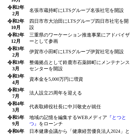
令和2年
名張市蔵持町にLTSグループ名張社宅を開設
2月
令和2年
四日市市大治田にLTSグループ四日市社宅を開
10月
設
令和2年
三重県のワーケーション推進事業にアドバイザ
12月
ーとして参画
令和3年
伊賀市小田町にLTSグループ伊賀社宅を開設
2月
令和3年
整備拠点として鈴鹿市石薬師町にメンテナンス
3月
センターを開設
令和3年
資本金を5,000万円に増資
4月
令和3年
法人設立25周年を迎える
7月
令和4年
代表取締役社長に中川敬史が就任
3月
令和5年
地域の記憶を編集するWEBメディア
『とつと
9月
つ』
をローンチ
令和6年
日本健康会議から「健康経営優良法人2024」と