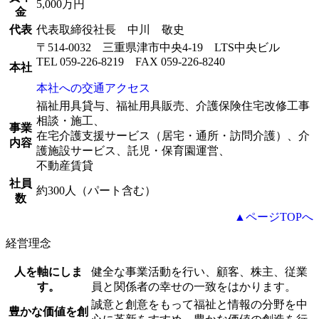
5,000万円
金
代表
代表取締役社長 中川 敬史
〒514-0032 三重県津市中央4-19 LTS中央ビル
TEL 059-226-8219 FAX 059-226-8240
本社
本社への交通アクセス
福祉用具貸与、福祉用具販売、介護保険住宅改修工事
相談・施工、
事業
在宅介護支援サービス（居宅・通所・訪問介護）、介
内容
護施設サービス、託児・保育園運営、
不動産賃貸
社員
約300人（パート含む）
数
▲ページTOPへ
経営理念
人を軸にしま
健全な事業活動を行い、顧客、株主、従業
す。
員と関係者の幸せの一致をはかります。
誠意と創意をもって福祉と情報の分野を中
豊かな価値を創