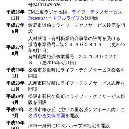
号241011420026
平成26年
FM三重ラジオ番組、
ライフ・テクノサービス
11月
Presentsハートフルライフ
放送開始
平成27年
鈴鹿市道伯にライフ・テクノサービス鈴鹿を開
6月
設
人材派遣・有料職業紹介事業の許可を受ける
派遣事業番号...般２４-３００３１９ （更2015
平成27年
年8月1日）
8月
有料職業紹介事業番号...２４-ユ-３００２０
３ （更2015年8月1日）
平成28年
桑名市多度町にライフ・テクノサービス桑名を
1月
開設
平成28年
志摩市阿児町にライフ・テクノサービス志摩を
11月
開設
平成29年
松阪市新松ケ島町にライフ・テクノサービス松
4月
阪を開設
平成29年
名張市桜が丘（憩いの里名張ケアホーム内）に
7月
名張やる気保育園
を開設
平成30年
津市一身田にLTSグループ津社宅を開設
10月