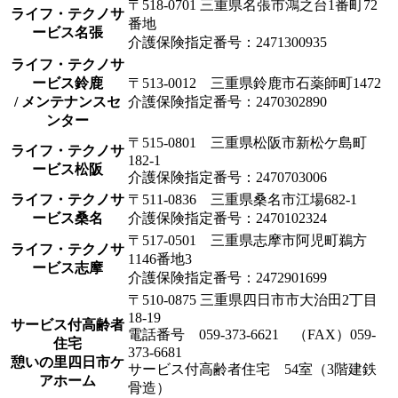
〒518-0701 三重県名張市鴻之台1番町72
ライフ・テクノサ
番地
ービス名張
介護保険指定番号：2471300935
ライフ・テクノサ
ービス鈴鹿
〒513-0012 三重県鈴鹿市石薬師町1472
/ メンテナンスセ
介護保険指定番号：2470302890
ンター
〒515-0801 三重県松阪市新松ケ島町
ライフ・テクノサ
182-1
ービス松阪
介護保険指定番号：2470703006
ライフ・テクノサ
〒511-0836 三重県桑名市江場682-1
ービス桑名
介護保険指定番号：2470102324
〒517-0501 三重県志摩市阿児町鵜方
ライフ・テクノサ
1146番地3
ービス志摩
介護保険指定番号：2472901699
〒510-0875 三重県四日市市大治田2丁目
18-19
サービス付高齢者
電話番号 059-373-6621 （FAX）059-
住宅
373-6681
憩いの里四日市ケ
サービス付高齢者住宅 54室（3階建鉄
アホーム
骨造）