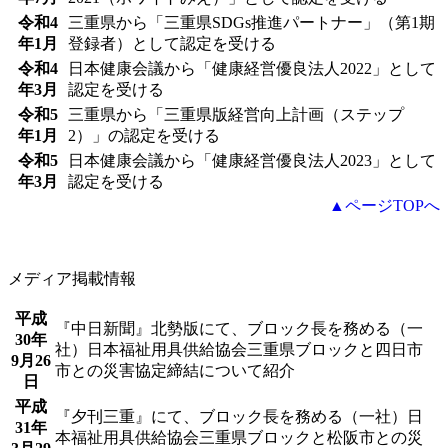
令和4
三重県から「三重県SDGs推進パートナー」（第1期
年1月
登録者）として認定を受ける
令和4
日本健康会議から「健康経営優良法人2022」として
年3月
認定を受ける
令和5
三重県から「三重県版経営向上計画（ステップ
年1月
2）」の認定を受ける
令和5
日本健康会議から「健康経営優良法人2023」として
年3月
認定を受ける
▲ページTOPへ
メディア掲載情報
平成
『中日新聞』北勢版にて、ブロック長を務める（一
30年
社）日本福祉用具供給協会三重県ブロックと四日市
9月26
市との災害協定締結について紹介
日
平成
『夕刊三重』にて、ブロック長を務める（一社）日
31年
本福祉用具供給協会三重県ブロックと松阪市との災