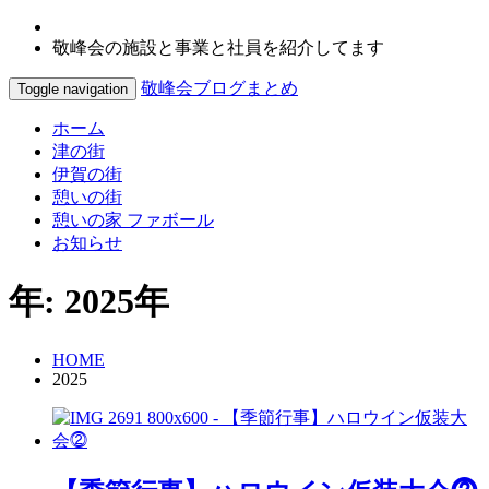
敬峰会の施設と事業と社員を紹介してます
敬峰会ブログまとめ
Toggle navigation
ホーム
津の街
伊賀の街
憩いの街
憩いの家 ファボール
お知らせ
年:
2025年
HOME
2025