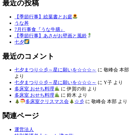
最近の投稿
【季節行事】絵葉書とお庭
うな丼
7月行事食『うな牛膳』
【季節行事】あさがお壁画と風鈴
七夕
最近のコメント
七夕まつり☆彡～星に願いを☆☆☆～
に
敬峰会 本部
より
七夕まつり☆彡～星に願いを☆☆☆～
に
Y子
より
多床室 おせち料理
に
伊賀の街
より
多床室 おせち料理
に
鈴木
より
多床室クリスマス会
☆彡
に
敬峰会 本部
より
関連ページ
運営法人