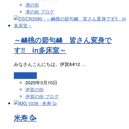
津の街
津の街 ブログ
～🎎桃の節句🎎 皆さん変身で
す‼ in多床室～
みなさんこんにちは。伊賀&#12 …
続きを読む
2025年3月10日
伊賀の街
伊賀の街 ブログ
米寿 🥳