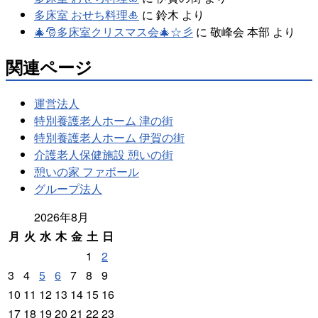
多床室 おせち料理🎍
に
鈴木
より
🎄🎅多床室クリスマス会🎄☆彡
に
敬峰会 本部
より
関連ページ
運営法人
特別養護老人ホーム 津の街
特別養護老人ホーム 伊賀の街
介護老人保健施設 憩いの街
憩いの家 ファボール
グループ法人
2026年8月
月
火
水
木
金
土
日
1
2
3
4
5
6
7
8
9
10
11
12
13
14
15
16
17
18
19
20
21
22
23