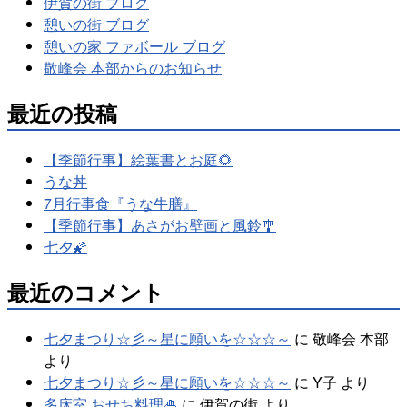
伊賀の街 ブログ
憩いの街 ブログ
憩いの家 ファボール ブログ
敬峰会 本部からのお知らせ
最近の投稿
【季節行事】絵葉書とお庭🌻
うな丼
7月行事食『うな牛膳』
【季節行事】あさがお壁画と風鈴🎐
七夕🌠
最近のコメント
七夕まつり☆彡～星に願いを☆☆☆～
に
敬峰会 本部
より
七夕まつり☆彡～星に願いを☆☆☆～
に
Y子
より
多床室 おせち料理🎍
に
伊賀の街
より