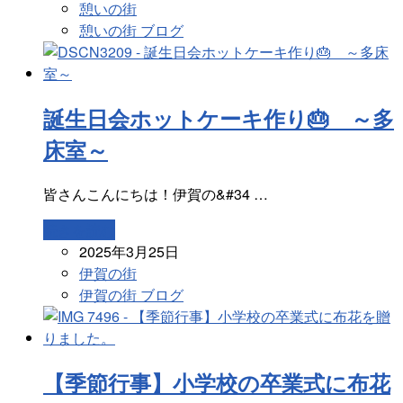
憩いの街
憩いの街 ブログ
誕生日会ホットケーキ作り🎂 ～多
床室～
皆さんこんにちは！伊賀の&#34 …
続きを読む
2025年3月25日
伊賀の街
伊賀の街 ブログ
【季節行事】小学校の卒業式に布花