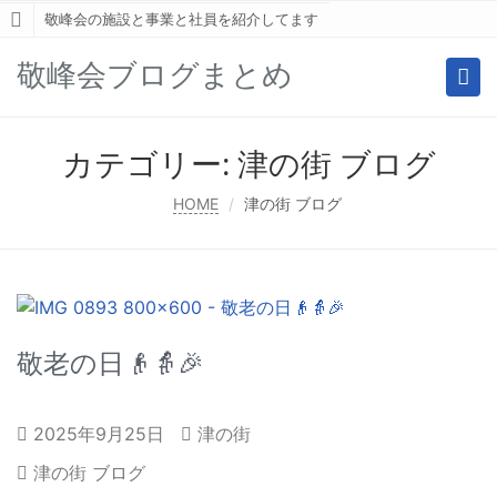
敬峰会の施設と事業と社員を紹介してます
敬峰会ブログまとめ
Togg
navi
カテゴリー:
津の街 ブログ
HOME
津の街 ブログ
敬老の日👴👵🎉
2025年9月25日
津の街
津の街 ブログ