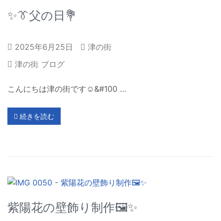
✨👔父の日💐
2025年6月25日
津の街
津の街 ブログ
こんにちは津の街です☺️&#100 …
続きを読む
紫陽花の壁飾り制作🖼️✨