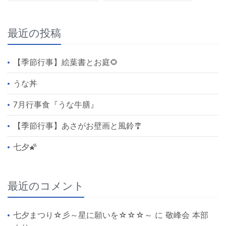
最近の投稿
【季節行事】絵葉書とお庭🌻
うな丼
7月行事食『うな牛膳』
【季節行事】あさがお壁画と風鈴🎐
七夕🌠
最近のコメント
七夕まつり☆彡～星に願いを☆☆☆～
に
敬峰会 本部