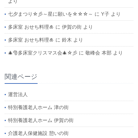
より
七夕まつり☆彡～星に願いを☆☆☆～
に
Y子
より
多床室 おせち料理🎍
に
伊賀の街
より
多床室 おせち料理🎍
に
鈴木
より
🎄🎅多床室クリスマス会🎄☆彡
に
敬峰会 本部
より
関連ページ
運営法人
特別養護老人ホーム 津の街
特別養護老人ホーム 伊賀の街
介護老人保健施設 憩いの街