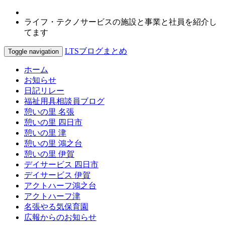
ライフ・テクノサービスの施設と事業と社員を紹介し
てます
LTSブログまとめ
Toggle navigation
ホーム
お知らせ
日記リレー
福祉用具相談員ブログ
憩いの里 名張
憩いの里 四日市
憩いの里 津
憩いの里 鴻之台
憩いの里 伊賀
デイサービス 四日市
デイサービス 伊賀
アクトハーフ鴻之台
アクトハーフ津
名張やる気保育園
広報からのお知らせ