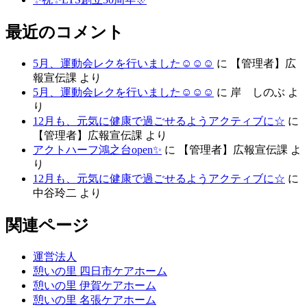
最近のコメント
5月、運動会レクを行いました☺☺☺
に
【管理者】広
報宣伝課
より
5月、運動会レクを行いました☺☺☺
に
岸 しのぶ
よ
り
12月も、元気に健康で過ごせるようアクティブに☆
に
【管理者】広報宣伝課
より
アクトハーフ鴻之台open✨
に
【管理者】広報宣伝課
よ
り
12月も、元気に健康で過ごせるようアクティブに☆
に
中谷玲二
より
関連ページ
運営法人
憩いの里 四日市ケアホーム
憩いの里 伊賀ケアホーム
憩いの里 名張ケアホーム