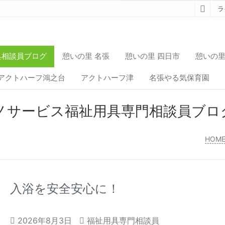
ラ
具相談員ブログ
憩いの里 名張
憩いの里 四日市
憩いの里
アクトハーフ鴻之台
アクトハーフ津
名張やる気保育園
ノサービス福祉用具専門相談員ブロ
HOM
入浴を安全安心に！
2026年8月3日
福祉用具専門相談員