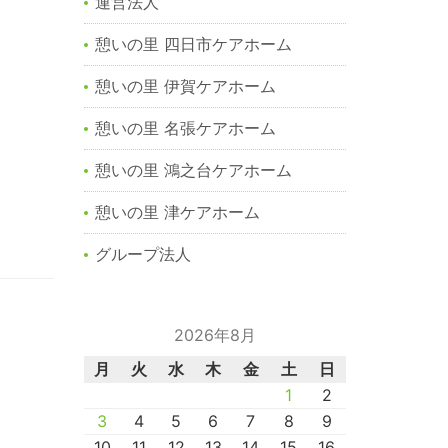
運営法人
憩いの里 四日市ケアホーム
憩いの里 伊賀ケアホーム
憩いの里 名張ケアホーム
憩いの里 鴻之台ケアホーム
憩いの里 津ケアホーム
グループ法人
2026年8月
月
火
水
木
金
土
日
1
2
3
4
5
6
7
8
9
10
11
12
13
14
15
16