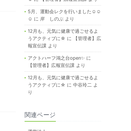
5月、運動会レクを行いました☺☺
☺
に
岸 しのぶ
より
12月も、元気に健康で過ごせるよ
うアクティブに☆
に
【管理者】広
報宣伝課
より
アクトハーフ鴻之台open✨
に
【管理者】広報宣伝課
より
12月も、元気に健康で過ごせるよ
うアクティブに☆
に
中谷玲二
よ
り
関連ページ