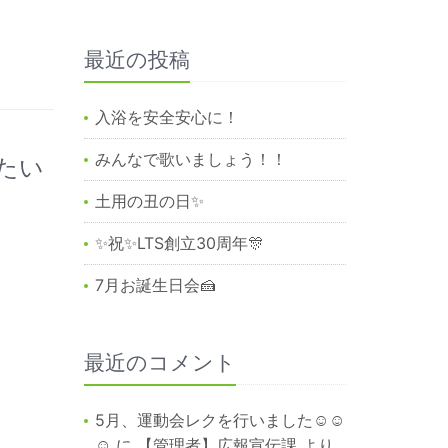
最近の投稿
入浴を安全安心に！
みんなで歌いましょう！！
たい
土用の丑の日✨
✨祝✨LTS創立30周年🎊
7月お誕生日会🍰
最近のコメント
5月、運動会レクを行いました☺☺
☺
に
【管理者】広報宣伝課
より