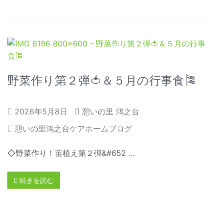
野菜作り第２弾🍅＆５月の行事食🎏
2026年5月8日
憩いの里 鴻之台
憩いの里鴻之台ケアホームブログ
◇野菜作り！苗植え第２弾&#652 …
続きを読む