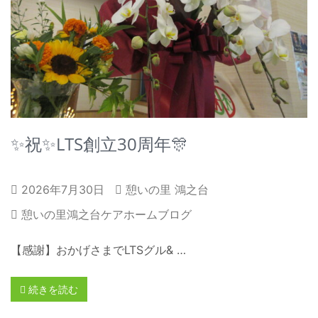
✨祝✨LTS創立30周年🎊
2026年7月30日
憩いの里 鴻之台
憩いの里鴻之台ケアホームブログ
【感謝】おかげさまでLTSグル& …
続きを読む