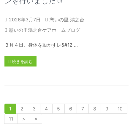
ンを行いました☺
2026年3月7日
憩いの里 鴻之台
憩いの里鴻之台ケアホームブログ
３月４日、身体を動かすレ&#12 …
続きを読む
1
2
3
4
5
6
7
8
9
10
11
>
»