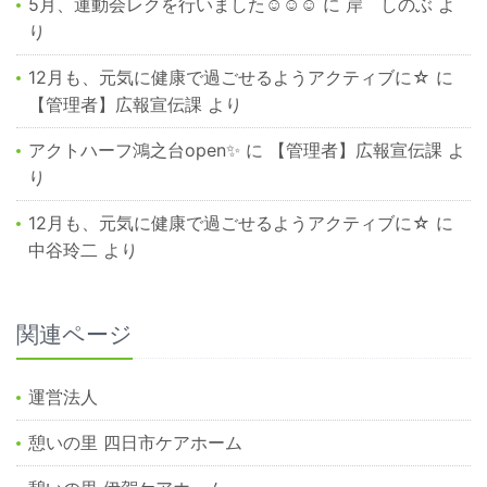
5月、運動会レクを行いました☺☺☺
に
岸 しのぶ
よ
り
12月も、元気に健康で過ごせるようアクティブに☆
に
【管理者】広報宣伝課
より
アクトハーフ鴻之台open✨
に
【管理者】広報宣伝課
よ
り
12月も、元気に健康で過ごせるようアクティブに☆
に
中谷玲二
より
関連ページ
運営法人
憩いの里 四日市ケアホーム