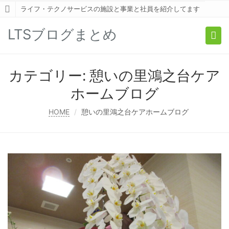
ライフ・テクノサービスの施設と事業と社員を紹介してます
LTSブログまとめ
Togg
navi
カテゴリー:
憩いの里鴻之台ケア
ホームブログ
HOME
憩いの里鴻之台ケアホームブログ