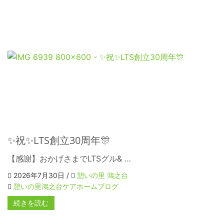
✨祝✨LTS創立30周年🎊
【感謝】おかげさまでLTSグル& …
2026年7月30日 /
憩いの里 鴻之台
憩いの里鴻之台ケアホームブログ
続きを読む