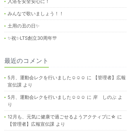
入浴を安全安心に！
みんなで歌いましょう！！
土用の丑の日✨
✨祝✨LTS創立30周年🎊
最近のコメント
5月、運動会レクを行いました☺☺☺
に
【管理者】広報
宣伝課
より
5月、運動会レクを行いました☺☺☺
に
岸 しのぶ
よ
り
12月も、元気に健康で過ごせるようアクティブに☆
に
【管理者】広報宣伝課
より