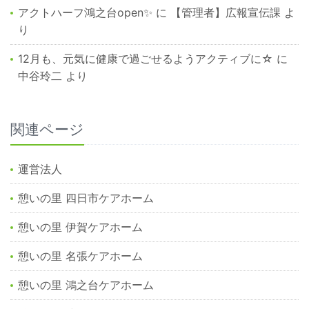
アクトハーフ鴻之台open✨
に
【管理者】広報宣伝課
よ
り
12月も、元気に健康で過ごせるようアクティブに☆
に
中谷玲二
より
関連ページ
運営法人
憩いの里 四日市ケアホーム
憩いの里 伊賀ケアホーム
憩いの里 名張ケアホーム
憩いの里 鴻之台ケアホーム