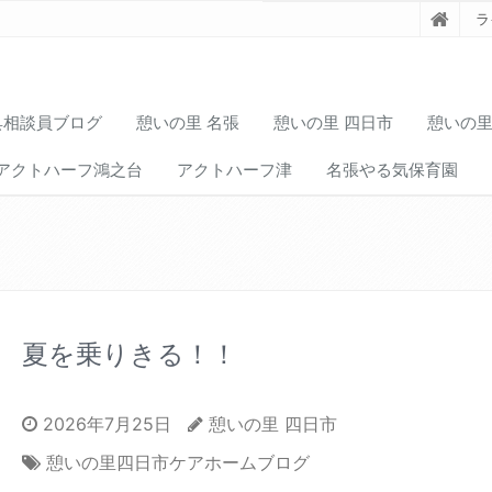
ラ
具相談員ブログ
憩いの里 名張
憩いの里 四日市
憩いの里
アクトハーフ鴻之台
アクトハーフ津
名張やる気保育園
夏を乗りきる！！
2026年7月25日
憩いの里 四日市
憩いの里四日市ケアホームブログ