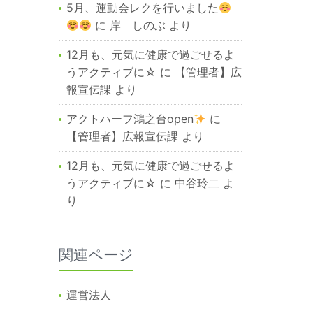
5月、運動会レクを行いました
に
岸 しのぶ
より
12月も、元気に健康で過ごせるよ
うアクティブに☆
に
【管理者】広
報宣伝課
より
アクトハーフ鴻之台open
に
【管理者】広報宣伝課
より
12月も、元気に健康で過ごせるよ
うアクティブに☆
に
中谷玲二
よ
り
関連ページ
運営法人