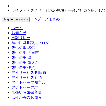
ライフ・テクノサービスの施設と事業と社員を紹介して
LTSブログまとめ
Toggle navigation
ホーム
お知らせ
日記リレー
福祉用具相談員ブログ
憩いの里 名張
憩いの里 四日市
憩いの里 津
憩いの里 鴻之台
憩いの里 伊賀
デイサービス 四日市
デイサービス 伊賀
アクトハーフ鴻之台
アクトハーフ津
名張やる気保育園
広報からのお知らせ