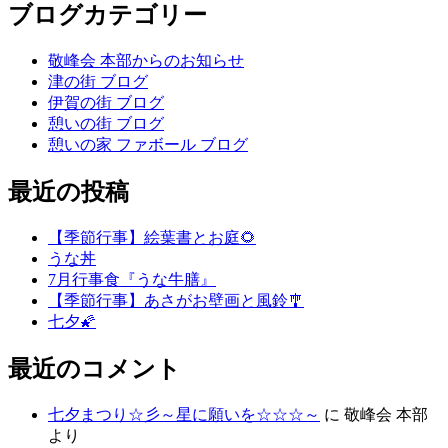
ブログカテゴリー
敬峰会 本部からのお知らせ
津の街 ブログ
伊賀の街 ブログ
憩いの街 ブログ
憩いの家 ファボール ブログ
最近の投稿
【季節行事】絵葉書とお庭🌻
うな丼
7月行事食『うな牛膳』
【季節行事】あさがお壁画と風鈴🎐
七夕🌠
最近のコメント
七夕まつり☆彡～星に願いを☆☆☆～
に
敬峰会 本部
より