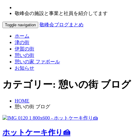
敬峰会の施設と事業と社員を紹介してます
敬峰会ブログまとめ
Toggle navigation
ホーム
津の街
伊賀の街
憩いの街
憩いの家 ファボール
お知らせ
カテゴリー:
憩いの街 ブログ
HOME
憩いの街 ブログ
ホットケーキ作り🍰