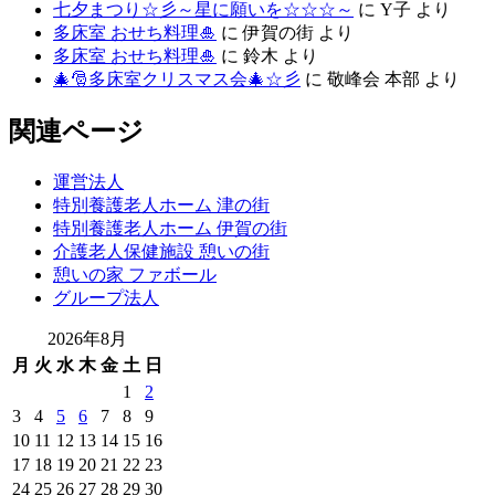
七夕まつり☆彡～星に願いを☆☆☆～
に
Y子
より
多床室 おせち料理🎍
に
伊賀の街
より
多床室 おせち料理🎍
に
鈴木
より
🎄🎅多床室クリスマス会🎄☆彡
に
敬峰会 本部
より
関連ページ
運営法人
特別養護老人ホーム 津の街
特別養護老人ホーム 伊賀の街
介護老人保健施設 憩いの街
憩いの家 ファボール
グループ法人
2026年8月
月
火
水
木
金
土
日
1
2
3
4
5
6
7
8
9
10
11
12
13
14
15
16
17
18
19
20
21
22
23
24
25
26
27
28
29
30