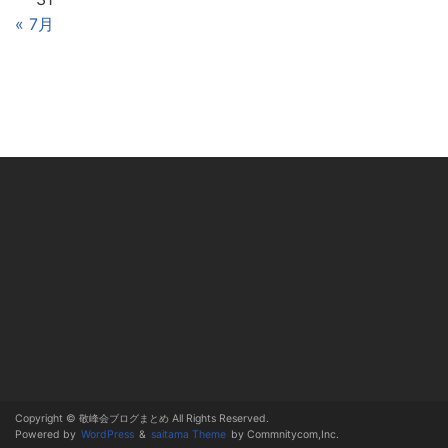
« 7月
Copyright © 敬峰会ブログまとめ All Rights Reserved.
Powered by
WordPress
&
saitama Theme
by Commnitycom,Inc.