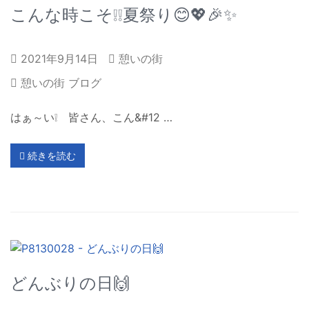
こんな時こそ❕❕夏祭り😊💖🎉✨
2021年9月14日
憩いの街
憩いの街 ブログ
はぁ～い❕ 皆さん、こん&#12 …
続きを読む
どんぶりの日🙌