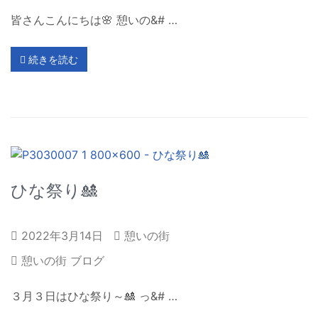
皆さんこんにちは🌸 憩いの&# …
続きを読む
ひな祭り🎎
2022年3月14日
憩いの街
憩いの街 ブログ
３月３日はひな祭り～🎎 っ&# …