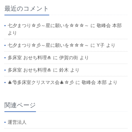
最近のコメント
七夕まつり☆彡～星に願いを☆☆☆～
に
敬峰会 本部
より
七夕まつり☆彡～星に願いを☆☆☆～
に
Y子
より
多床室 おせち料理🎍
に
伊賀の街
より
多床室 おせち料理🎍
に
鈴木
より
🎄🎅多床室クリスマス会🎄☆彡
に
敬峰会 本部
より
関連ページ
運営法人