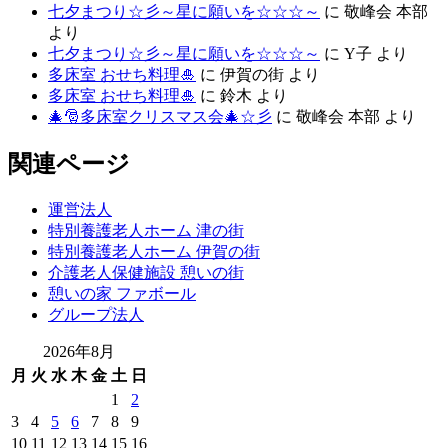
七夕まつり☆彡～星に願いを☆☆☆～
に
敬峰会 本部
より
七夕まつり☆彡～星に願いを☆☆☆～
に
Y子
より
多床室 おせち料理🎍
に
伊賀の街
より
多床室 おせち料理🎍
に
鈴木
より
🎄🎅多床室クリスマス会🎄☆彡
に
敬峰会 本部
より
関連ページ
運営法人
特別養護老人ホーム 津の街
特別養護老人ホーム 伊賀の街
介護老人保健施設 憩いの街
憩いの家 ファボール
グループ法人
2026年8月
月
火
水
木
金
土
日
1
2
3
4
5
6
7
8
9
10
11
12
13
14
15
16