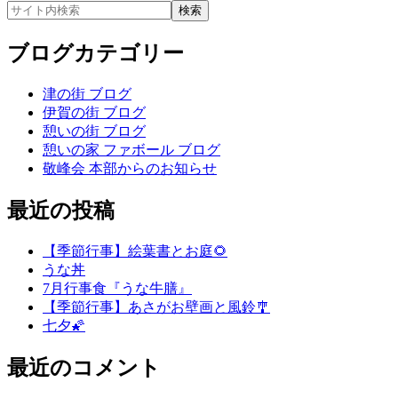
ブログカテゴリー
津の街 ブログ
伊賀の街 ブログ
憩いの街 ブログ
憩いの家 ファボール ブログ
敬峰会 本部からのお知らせ
最近の投稿
【季節行事】絵葉書とお庭🌻
うな丼
7月行事食『うな牛膳』
【季節行事】あさがお壁画と風鈴🎐
七夕🌠
最近のコメント