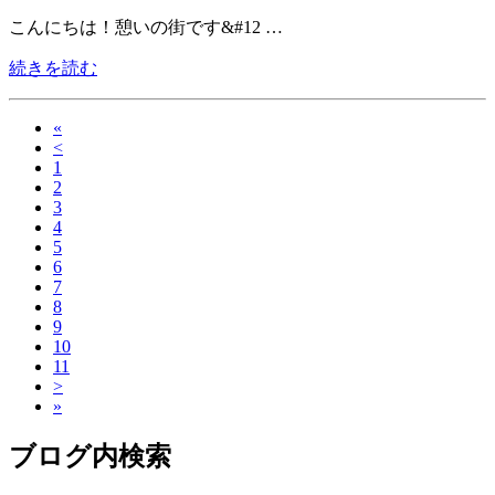
こんにちは！憩いの街です&#12 …
続きを読む
«
<
1
2
3
4
5
6
7
8
9
10
11
>
»
ブログ内検索