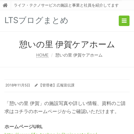
ライフ・テクノサービスの施設と事業と社員を紹介してます
LTSブログまとめ
Togg
navig
憩いの里 伊賀ケアホーム
HOME
憩いの里 伊賀ケアホーム
2018年11月5日
【管理者】広報宣伝課
「憩いの里 伊賀」の施設写真や詳しい情報、資料のご請
求はコチラのホームページからご確認いただけます。
ホームページURL