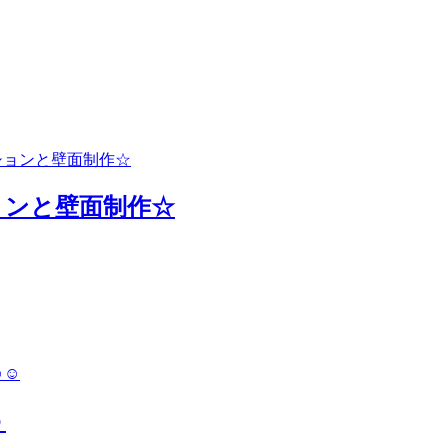
ョンと壁面制作☆
☺