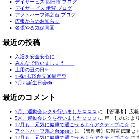
デイサービス 四日市 ブログ
デイサービス 伊賀 ブログ
アクトハーフ鴻之台 ブログ
広報からのお知らせ
名張やる気保育園
最近の投稿
入浴を安全安心に！
みんなで歌いましょう！！
土用の丑の日✨
✨祝✨LTS創立30周年🎊
7月お誕生日会🍰
最近のコメント
5月、運動会レクを行いました☺☺☺
に
【管理者】広報
5月、運動会レクを行いました☺☺☺
に
岸 しのぶ
よ
12月も、元気に健康で過ごせるようアクティブに☆
に
アクトハーフ鴻之台open✨
に
【管理者】広報宣伝課
よ
12月も、元気に健康で過ごせるようアクティブに☆
に