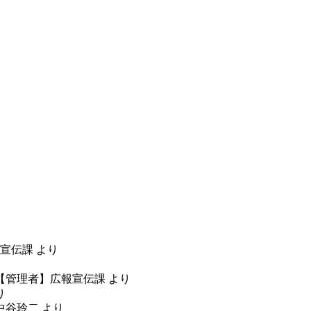
宣伝課
より
り
【管理者】広報宣伝課
より
り
中谷玲二
より