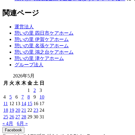
関連ページ
運営法人
憩いの里 四日市ケアホーム
憩いの里 伊賀ケアホーム
憩いの里 名張ケアホーム
憩いの里 鴻之台ケアホーム
憩いの里 津ケアホーム
グループ法人
2026年5月
月
火
水
木
金
土
日
1
2
3
4
5
6
7
8
9
10
11
12
13
14
15
16
17
18
19
20
21
22
23
24
25
26
27
28
29
30
31
« 4月
6月 »
Facebook