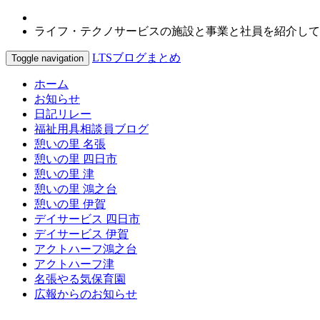
ライフ・テクノサービスの施設と事業と社員を紹介して
LTSブログまとめ
Toggle navigation
ホーム
お知らせ
日記リレー
福祉用具相談員ブログ
憩いの里 名張
憩いの里 四日市
憩いの里 津
憩いの里 鴻之台
憩いの里 伊賀
デイサービス 四日市
デイサービス 伊賀
アクトハーフ鴻之台
アクトハーフ津
名張やる気保育園
広報からのお知らせ