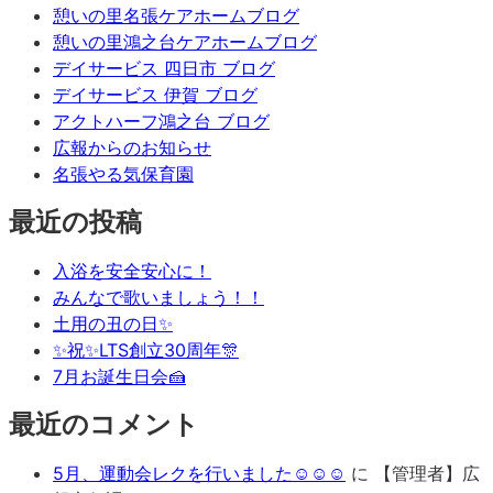
憩いの里名張ケアホームブログ
憩いの里鴻之台ケアホームブログ
デイサービス 四日市 ブログ
デイサービス 伊賀 ブログ
アクトハーフ鴻之台 ブログ
広報からのお知らせ
名張やる気保育園
最近の投稿
入浴を安全安心に！
みんなで歌いましょう！！
土用の丑の日✨
✨祝✨LTS創立30周年🎊
7月お誕生日会🍰
最近のコメント
5月、運動会レクを行いました☺☺☺
に
【管理者】広