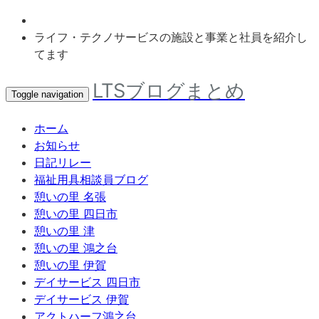
ライフ・テクノサービスの施設と事業と社員を紹介し
てます
LTSブログまとめ
Toggle navigation
ホーム
お知らせ
日記リレー
福祉用具相談員ブログ
憩いの里 名張
憩いの里 四日市
憩いの里 津
憩いの里 鴻之台
憩いの里 伊賀
デイサービス 四日市
デイサービス 伊賀
アクトハーフ鴻之台