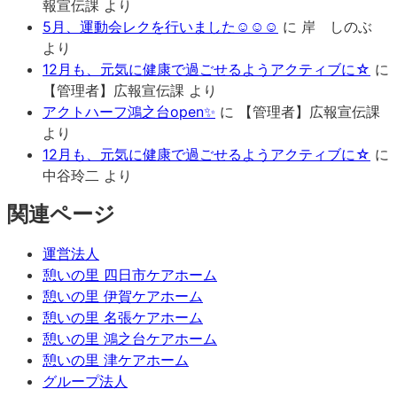
報宣伝課
より
5月、運動会レクを行いました☺☺☺
に
岸 しのぶ
より
12月も、元気に健康で過ごせるようアクティブに☆
に
【管理者】広報宣伝課
より
アクトハーフ鴻之台open✨
に
【管理者】広報宣伝課
より
12月も、元気に健康で過ごせるようアクティブに☆
に
中谷玲二
より
関連ページ
運営法人
憩いの里 四日市ケアホーム
憩いの里 伊賀ケアホーム
憩いの里 名張ケアホーム
憩いの里 鴻之台ケアホーム
憩いの里 津ケアホーム
グループ法人