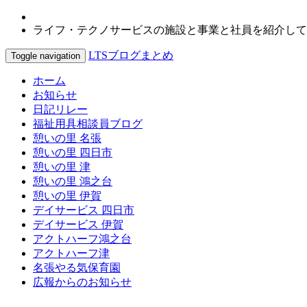
ライフ・テクノサービスの施設と事業と社員を紹介して
LTSブログまとめ
Toggle navigation
ホーム
お知らせ
日記リレー
福祉用具相談員ブログ
憩いの里 名張
憩いの里 四日市
憩いの里 津
憩いの里 鴻之台
憩いの里 伊賀
デイサービス 四日市
デイサービス 伊賀
アクトハーフ鴻之台
アクトハーフ津
名張やる気保育園
広報からのお知らせ