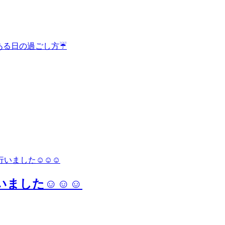
行いました☺☺☺