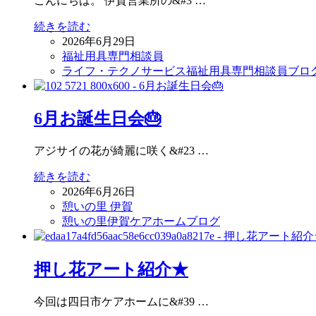
こんにちは。 伊賀営業所の&#3 …
続きを読む
2026年6月29日
福祉用具専門相談員
ライフ・テクノサービス福祉用具専門相談員ブロ
6月お誕生日会🎂
アジサイの花が綺麗に咲く&#23 …
続きを読む
2026年6月26日
憩いの里 伊賀
憩いの里伊賀ケアホームブログ
押し花アート紹介★
今回は四日市ケアホームに&#39 …