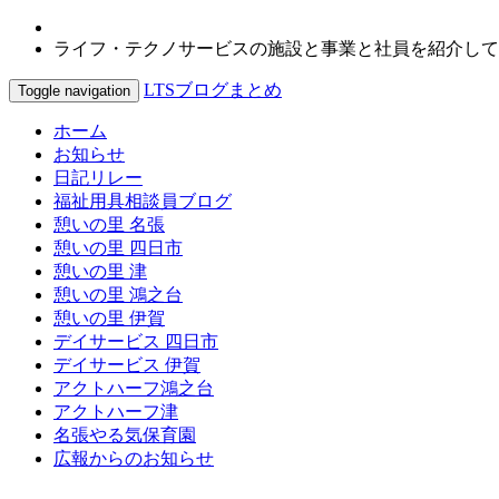
ライフ・テクノサービスの施設と事業と社員を紹介して
LTSブログまとめ
Toggle navigation
ホーム
お知らせ
日記リレー
福祉用具相談員ブログ
憩いの里 名張
憩いの里 四日市
憩いの里 津
憩いの里 鴻之台
憩いの里 伊賀
デイサービス 四日市
デイサービス 伊賀
アクトハーフ鴻之台
アクトハーフ津
名張やる気保育園
広報からのお知らせ