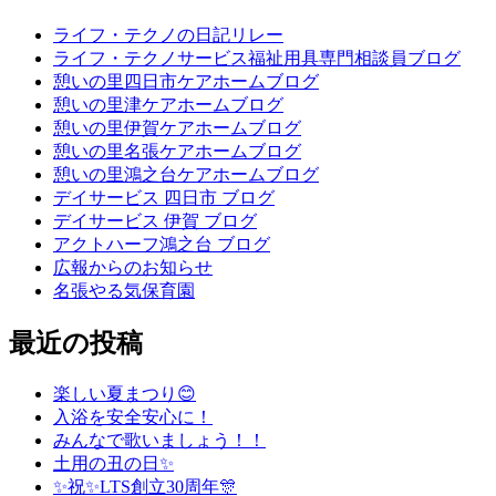
ライフ・テクノの日記リレー
ライフ・テクノサービス福祉用具専門相談員ブログ
憩いの里四日市ケアホームブログ
憩いの里津ケアホームブログ
憩いの里伊賀ケアホームブログ
憩いの里名張ケアホームブログ
憩いの里鴻之台ケアホームブログ
デイサービス 四日市 ブログ
デイサービス 伊賀 ブログ
アクトハーフ鴻之台 ブログ
広報からのお知らせ
名張やる気保育園
最近の投稿
楽しい夏まつり😊
入浴を安全安心に！
みんなで歌いましょう！！
土用の丑の日✨
✨祝✨LTS創立30周年🎊