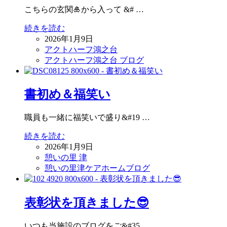
こちらの玄関🎍から入って &# …
続きを読む
2026年1月9日
アクトハーフ鴻之台
アクトハーフ鴻之台 ブログ
書初め＆福笑い
職員も一緒に福笑いで盛り&#19 …
続きを読む
2026年1月9日
憩いの里 津
憩いの里津ケアホームブログ
表彰状を頂きました😎
いつも当施設のブログをご&#35 …