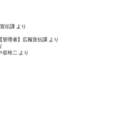
宣伝課
より
り
【管理者】広報宣伝課
より
り
中谷玲二
より