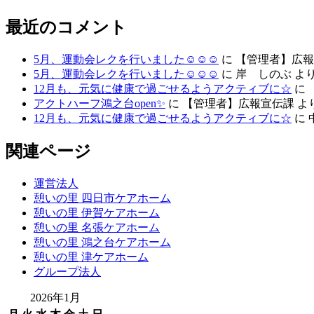
最近のコメント
5月、運動会レクを行いました☺☺☺
に
【管理者】広報
5月、運動会レクを行いました☺☺☺
に
岸 しのぶ
よ
12月も、元気に健康で過ごせるようアクティブに☆
に
アクトハーフ鴻之台open✨
に
【管理者】広報宣伝課
よ
12月も、元気に健康で過ごせるようアクティブに☆
に
関連ページ
運営法人
憩いの里 四日市ケアホーム
憩いの里 伊賀ケアホーム
憩いの里 名張ケアホーム
憩いの里 鴻之台ケアホーム
憩いの里 津ケアホーム
グループ法人
2026年1月