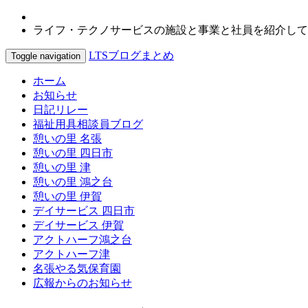
ライフ・テクノサービスの施設と事業と社員を紹介して
LTSブログまとめ
Toggle navigation
ホーム
お知らせ
日記リレー
福祉用具相談員ブログ
憩いの里 名張
憩いの里 四日市
憩いの里 津
憩いの里 鴻之台
憩いの里 伊賀
デイサービス 四日市
デイサービス 伊賀
アクトハーフ鴻之台
アクトハーフ津
名張やる気保育園
広報からのお知らせ