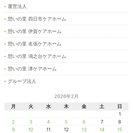
運営法人
憩いの里 四日市ケアホーム
憩いの里 伊賀ケアホーム
憩いの里 名張ケアホーム
憩いの里 鴻之台ケアホーム
憩いの里 津ケアホーム
グループ法人
2026年2月
月
火
水
木
金
土
日
1
2
3
4
5
6
7
8
9
10
11
12
13
14
15