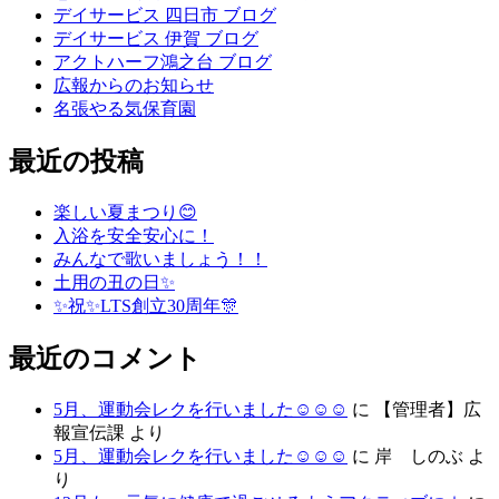
デイサービス 四日市 ブログ
デイサービス 伊賀 ブログ
アクトハーフ鴻之台 ブログ
広報からのお知らせ
名張やる気保育園
最近の投稿
楽しい夏まつり😊
入浴を安全安心に！
みんなで歌いましょう！！
土用の丑の日✨
✨祝✨LTS創立30周年🎊
最近のコメント
5月、運動会レクを行いました☺☺☺
に
【管理者】広
報宣伝課
より
5月、運動会レクを行いました☺☺☺
に
岸 しのぶ
よ
り