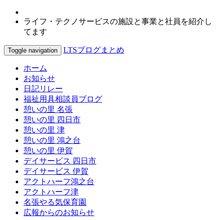
ライフ・テクノサービスの施設と事業と社員を紹介し
てます
LTSブログまとめ
Toggle navigation
ホーム
お知らせ
日記リレー
福祉用具相談員ブログ
憩いの里 名張
憩いの里 四日市
憩いの里 津
憩いの里 鴻之台
憩いの里 伊賀
デイサービス 四日市
デイサービス 伊賀
アクトハーフ鴻之台
アクトハーフ津
名張やる気保育園
広報からのお知らせ