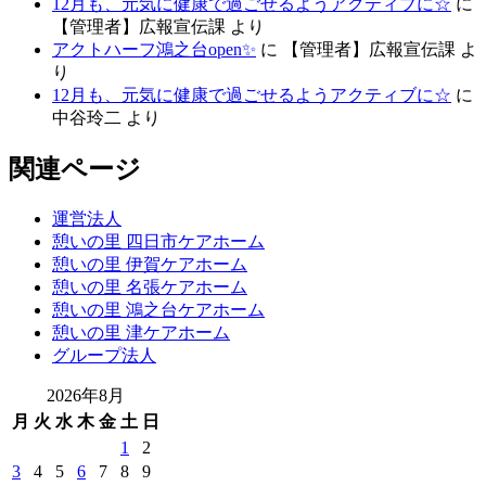
12月も、元気に健康で過ごせるようアクティブに☆
に
【管理者】広報宣伝課
より
アクトハーフ鴻之台open✨
に
【管理者】広報宣伝課
よ
り
12月も、元気に健康で過ごせるようアクティブに☆
に
中谷玲二
より
関連ページ
運営法人
憩いの里 四日市ケアホーム
憩いの里 伊賀ケアホーム
憩いの里 名張ケアホーム
憩いの里 鴻之台ケアホーム
憩いの里 津ケアホーム
グループ法人
2026年8月
月
火
水
木
金
土
日
1
2
3
4
5
6
7
8
9