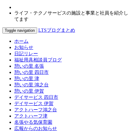
ライフ・テクノサービスの施設と事業と社員を紹介し
てます
LTSブログまとめ
Toggle navigation
ホーム
お知らせ
日記リレー
福祉用具相談員ブログ
憩いの里 名張
憩いの里 四日市
憩いの里 津
憩いの里 鴻之台
憩いの里 伊賀
デイサービス 四日市
デイサービス 伊賀
アクトハーフ鴻之台
アクトハーフ津
名張やる気保育園
広報からのお知らせ