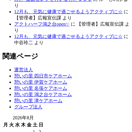
り
12月も、元気に健康で過ごせるようアクティブに☆
に
【管理者】広報宣伝課
より
アクトハーフ鴻之台open✨
に
【管理者】広報宣伝課
よ
り
12月も、元気に健康で過ごせるようアクティブに☆
に
中谷玲二
より
関連ページ
運営法人
憩いの里 四日市ケアホーム
憩いの里 伊賀ケアホーム
憩いの里 名張ケアホーム
憩いの里 鴻之台ケアホーム
憩いの里 津ケアホーム
グループ法人
2026年8月
月
火
水
木
金
土
日
1
2