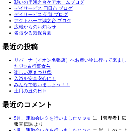
憩いの里鴻之台ケアホームブログ
デイサービス 四日市 ブログ
デイサービス 伊賀 ブログ
アクトハーフ鴻之台 ブログ
広報からのお知らせ
名張やる気保育園
最近の投稿
リバーナ（イオン名張店）へお買い物に行って来まし
た🛒✨＆行事食🍜
楽しい夏まつり😊
入浴を安全安心に！
みんなで歌いましょう！！
土用の丑の日✨
最近のコメント
5月、運動会レクを行いました☺☺☺
に
【管理者】広
報宣伝課
より
5月、運動会レクを行いました☺☺☺
に
岸 しのぶ
よ