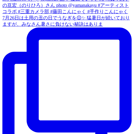
7月26日は土用の丑の日でうなぎを😌✨ 猛暑日が続いており
ますが、みなさん暑さに負けない秘訣はありま