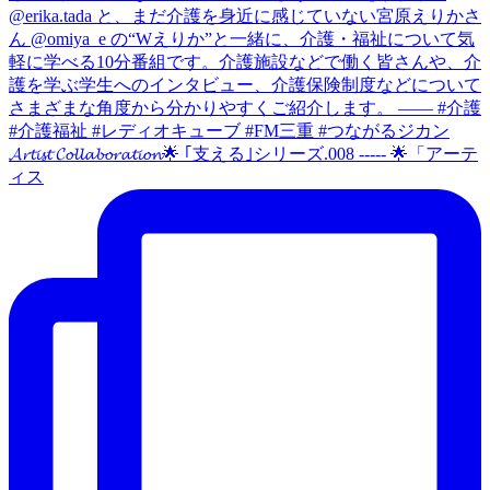
𝓐𝓻𝓽𝓲𝓼𝓽 𝓒𝓸𝓵𝓵𝓪𝓫𝓸𝓻𝓪𝓽𝓲𝓸𝓷🌟 ｢支える｣シリーズ.008 ----- 🌟「アーテ
ィス