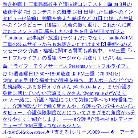
𝓐𝓻𝓽𝓲𝓼𝓽 𝓒𝓸𝓵𝓵𝓪𝓫𝓸𝓻𝓪𝓽𝓲𝓸𝓷🌟 ｢支える｣シリーズ.009 ----- 🌟「アーテ