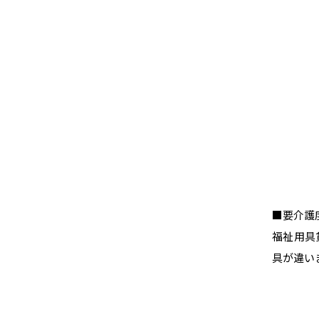
■要介護
福祉用具
具が違い