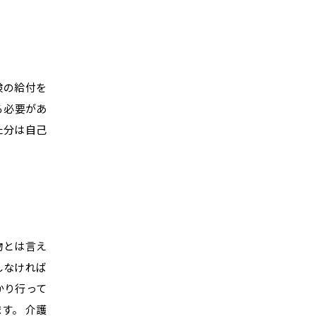
険の給付を
る必要があ
た分は自己
物とは言え
しなければ
かり行って
す。 介護