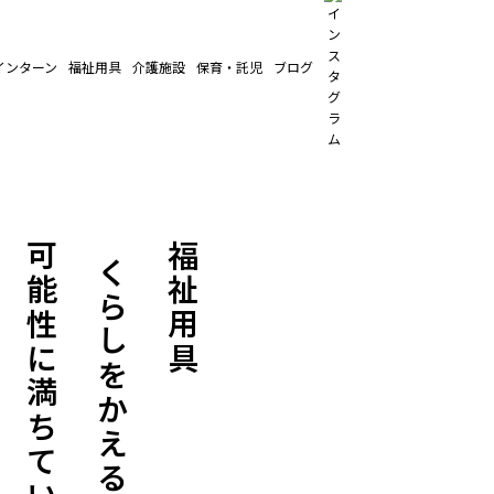
インターン
福祉用具
介護施設
保育・託児
ブログ
「くらしをかえる」
可能性に満ちている
福祉用具は