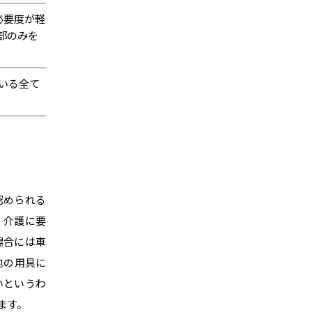
必要度が軽
部のみを
いる全て
認められる
、介護に要
場合には車
他の用具に
いというわ
ます。